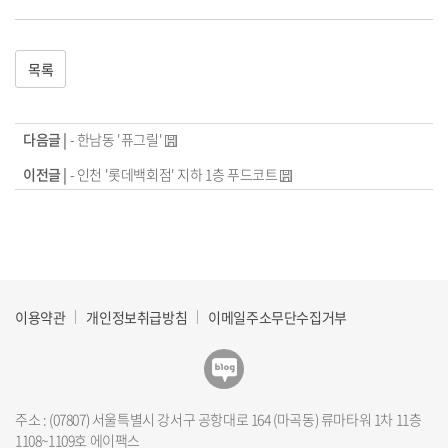
목록
다음글 |
- 한남동 '퓨그릴'
이전글 |
- 인천 '롯데백회점' 지하 1층 푸드코트
이용약관
개인정보취급방침
이메일주소무단수집거부
주소 : (07807) 서울특별시 강서구 공항대로 164 (마곡동) 류마타워 1차 11층
1108~1109호 에이팩스