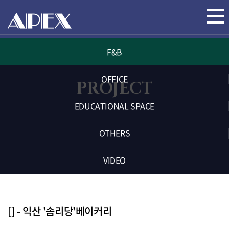
F&B
OFFICE
PROJECT
EDUCATIONAL SPACE
OTHERS
VIDEO
[] - 익산 '솜리당'베이커리